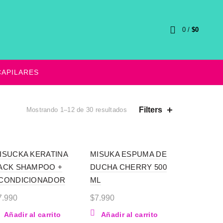
0
/
$
0
APILARES
Ordenado
Filters
Mostrando 1–12 de 30 resultados
por
precio:
alto
a
ISUCKA KERATINA
MISUKA ESPUMA DE
bajo
ACK SHAMPOO +
DUCHA CHERRY 500
CONDICIONADOR
ML
7.990
$
7.990
Añadir al carrito
Añadir al carrito