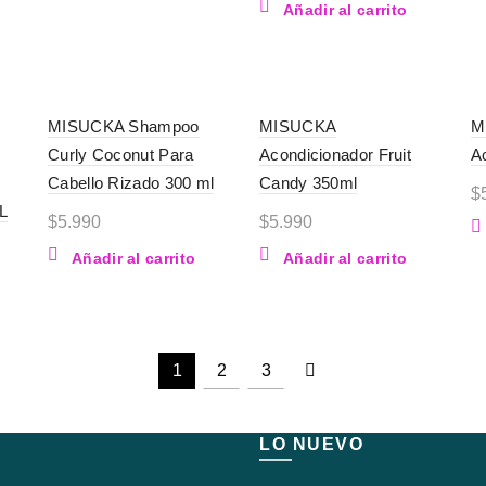
Añadir al carrito
MISUCKA Shampoo
MISUCKA
M
Curly Coconut Para
Acondicionador Fruit
Ac
Cabello Rizado 300 ml
Candy 350ml
$
L
$
5.990
$
5.990
Añadir al carrito
Añadir al carrito
1
2
3
LO NUEVO