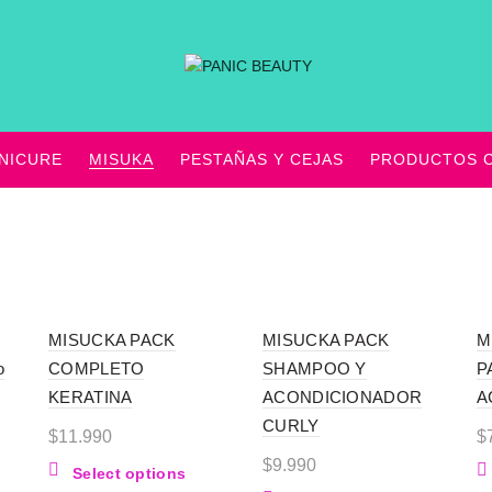
NICURE
MISUKA
PESTAÑAS Y CEJAS
PRODUCTOS C
MISUCKA PACK
MISUCKA PACK
M
o
COMPLETO
SHAMPOO Y
P
KERATINA
ACONDICIONADOR
A
CURLY
$
11.990
$
$
9.990
Select options