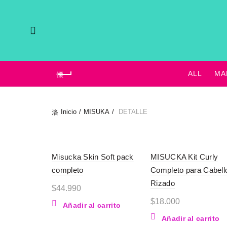
ALL
MA
Inicio
MISUKA
DETALLE
Misucka Skin Soft pack
MISUCKA Kit Curly
completo
Completo para Cabell
Rizado
$
44.990
$
18.000
Añadir al carrito
Añadir al carrito