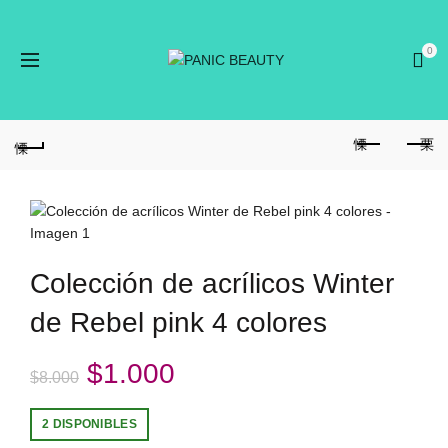
0
Colección de acrílicos Winter
de Rebel pink 4 colores
El
El
$
1.000
$
8.000
precio
precio
2 DISPONIBLES