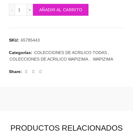
original
actual
Colección de acrílicos Winter de Rebel pink 4 colores canti
AÑADIR AL CARRITO
era:
es:
$8.000.
$1.000.
SKU:
65785443
Categorías:
COLECCIONES DE ACRILICO TODAS
,
COLECCIONES DE ACRILICO WAPIZIMA
,
WAPIZIMA
Share
PRODUCTOS RELACIONADOS