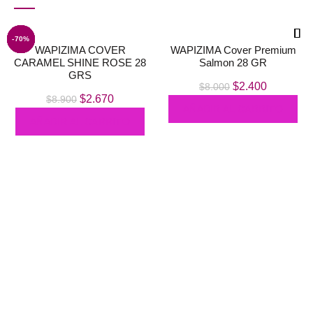
-70%
-70%
-70%
-83%
-88%
-70%
-70%
-70%
WAPIZIMA COVER
WAPIZIMA Cover Premium
CARAMEL SHINE ROSE 28
Salmon 28 GR
GRS
El
El
$
2.400
$
8.000
El
El
$
2.670
$
8.900
precio
precio
AÑADIR AL CARRITO
precio
precio
original
actual
AÑADIR AL CARRITO
original
actual
era:
es:
era:
es:
$8.000.
$2.400.
$8.900.
$2.670.